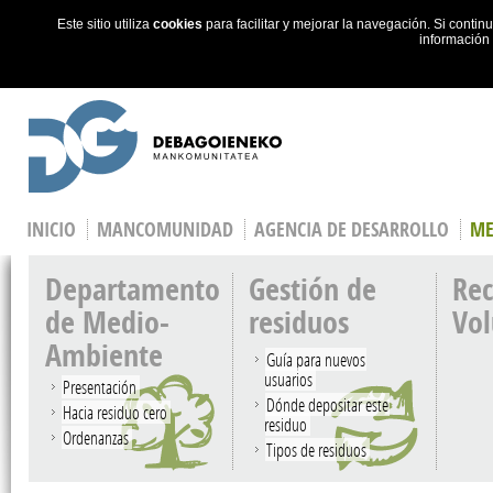
Este sitio utiliza
cookies
para facilitar y mejorar la navegación. Si cont
información
Skip to main content
INICIO
MANCOMUNIDAD
AGENCIA DE DESARROLLO
ME
Departamento
Gestión de
Rec
de Medio-
residuos
Vo
Ambiente
Guía para nuevos
usuarios
Presentación
Dónde depositar este
Hacia residuo cero
residuo
Ordenanzas
Tipos de residuos