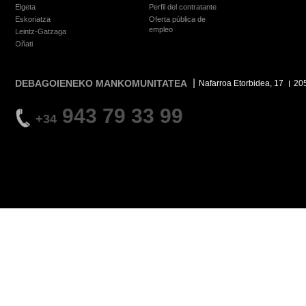
Elgeta
Perfil del contratante
Eskoriatza
Oferta pública de
empleo
Leintz-Gatzaga
Oñati
DEBAGOIENEKO MANKOMUNITATEA
Nafarroa Etorbidea, 17
20
943 79 33 99
+34