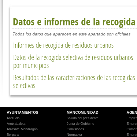
Datos e informes de la recogida
Todos los datos que aparecen en este apartado son oficiales
Informes de recogida de residuos urbanos
Datos de la recogida selectiva de residuos urbanos
por municipios
Resultados de las caracterizaciones de las recogidas
selectivas
AYUNTAMIENTOS
MANCOMUNIDAD
AGEN
Antzuola
Saludo del presidente
Empleo
Aretxabaleta
Junta de Gobierno
Empre
Arrasate-Mondragón
Comisiones
Comer
Bergara
Normativa
Empre