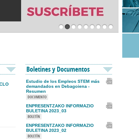
agoiena
DEBAGOIENA
MPRESARIALES
 y de servicios para ubicar nuevas iniciativas empresariales .
Boletines y Documentos
Estudio de los Empleos STEM más
ICLO
demandados en Debagoiena -
Resumen
DOCUMENTO
ENPRESENTZAKO INFORMAZIO
BULETINA 2023_03
BOLETÍN
ENPRESENTZAKO INFORMAZIO
BULETINA 2023_02
BOLETÍN