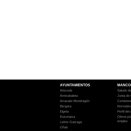
AYUNTAMIENTOS
MANCO
Antzuola
Saludo de
Aretxabaleta
Junta de
Arrasate-Mondragón
Comision
Bergara
Normativ
Elgeta
Perfil del
Eskoriatza
Oferta pú
empleo
Leintz-Gatzaga
Oñati