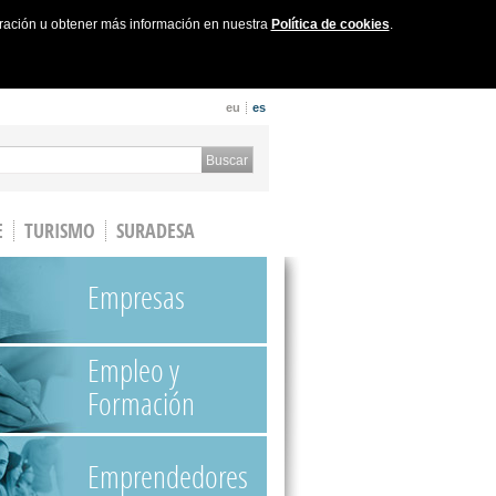
uración u obtener más información en nuestra
Política de cookies
.
eu
es
 form
Buscar
E
TURISMO
SURADESA
Empresas
Empleo y
Formación
Emprendedores