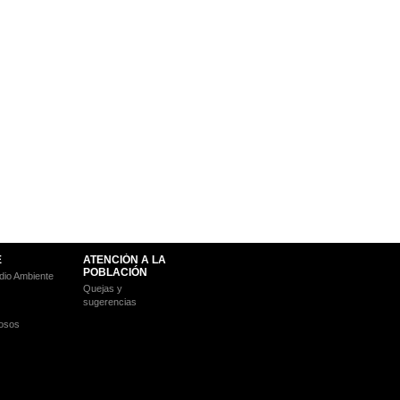
E
ATENCIÓN A LA
POBLACIÓN
io Ambiente
Quejas y
sugerencias
osos