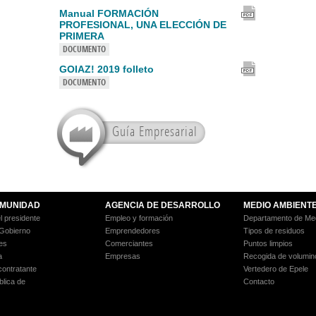
Manual FORMACIÓN
PROFESIONAL, UNA ELECCIÓN DE
PRIMERA
DOCUMENTO
GOIAZ! 2019 folleto
DOCUMENTO
Guía Empresarial
MUNIDAD
AGENCIA DE DESARROLLO
MEDIO AMBIENT
l presidente
Empleo y formación
Departamento de Med
 Gobierno
Emprendedores
Tipos de residuos
es
Comerciantes
Puntos limpios
a
Empresas
Recogida de volumin
 contratante
Vertedero de Epele
blica de
Contacto