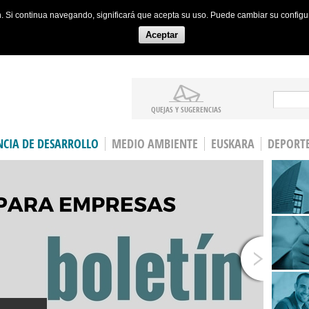
ón. Si continua navegando, significará que acepta su uso. Puede cambiar su config
Aceptar
Search
QUEJAS Y SUGERENCIAS
CIA DE DESARROLLO
MEDIO AMBIENTE
EUSKARA
DEPORT