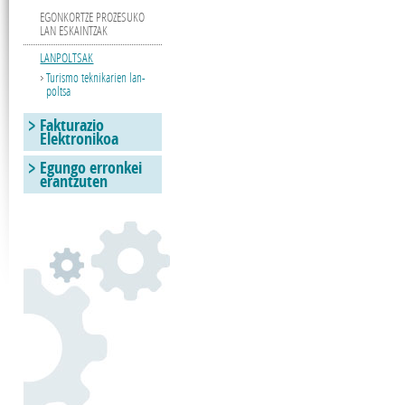
EGONKORTZE PROZESUKO
LAN ESKAINTZAK
LANPOLTSAK
Turismo teknikarien lan-
poltsa
Fakturazio
Elektronikoa
Egungo erronkei
erantzuten