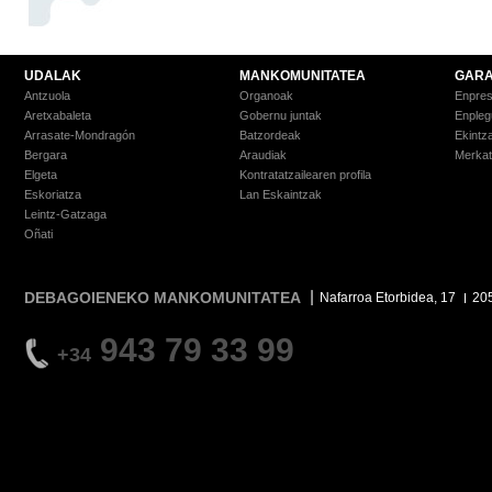
UDALAK
MANKOMUNITATEA
GARA
Antzuola
Organoak
Enpre
Aretxabaleta
Gobernu juntak
Enpleg
Arrasate-Mondragón
Batzordeak
Ekintz
Bergara
Araudiak
Merkat
Elgeta
Kontratatzailearen profila
Eskoriatza
Lan Eskaintzak
Leintz-Gatzaga
Oñati
DEBAGOIENEKO MANKOMUNITATEA
Nafarroa Etorbidea, 17
20
943 79 33 99
+34